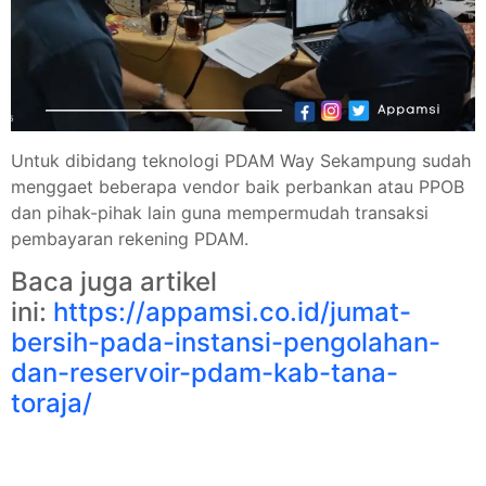
Untuk dibidang teknologi PDAM Way Sekampung sudah
menggaet beberapa vendor baik perbankan atau PPOB
dan pihak-pihak lain guna mempermudah transaksi
pembayaran rekening PDAM.
Baca juga artikel
ini:
https://appamsi.co.id/jumat-
bersih-pada-instansi-pengolahan-
dan-reservoir-pdam-kab-tana-
toraja/