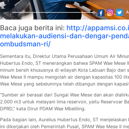
Baca juga berita ini:
http://appamsi.co
melakukan-audiensi-dan-dengar-pend
ombudsman-ri/
Sementara itu, Direktur Utama Perusahaan Umum Air Minu
Hubertus Endo, ST menerangkan bahwa SPAM Wae Mese II
minum bersih khususnya di wilayah Kota Labuan Bajo dan se
Wae Mese II mampu mengolah air dengan kapasitas 100 lit
Wae Mese yang sebelumnya telah dibangun dengan kapasitas
“Sumber air berasal dari Sungai Wae Mese dan akan dialir
2.000 m3 untuk melayani lima reservoir, yaitu Reservoar 
DPRD,” kata Dirut PDAM Wae Mbeliling.
Pada bagian lain, Aurelius Hubertus Endo, ST menjelaska
ini dikerjakan oleh Pemerintah Pusat, SPAM Wae Mese II me