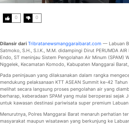
0
0
Dilansir dari
Tribratanewsmanggaraibarat.com
— Labuan Ba
Satmoko, S.H., S.I.K., M.M. didampingi Dirut PERUMDA AIR
Endo, ST meninjau Sistem Pengolahan Air Minum (SPAM) Wa
Nggelek, Kecamatan Komodo, Kabupaten Manggarai Barat, 
Pada peninjauan yang dilaksanakan dalam rangka mengece
mendukung pelaksanaan KTT ASEAN Summit ke-42 Tahun 2023
melihat secara langsung proses pengolahan air yang diamb
berharap, keberadaan SPAM yang mulai beroperasi sejak J
untuk kawasan destinasi pariwisata super premium Labuan 
Menurutnya, Polres Manggarai Barat menaruh perhatian ter
masyarakat maupun wisatawan yang berkunjung ke Labuan