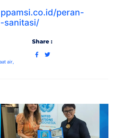
appamsi.co.id/peran-
-sanitasi/
Share :
at air
,