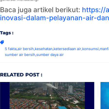
Baca juga artikel berikut:
https://
inovasi-dalam-pelayanan-air-dan
Tags :
5 fakta
,
air bersih
,
kesehatan
,
ketersediaan air
,
konsumsi
,
manfa
sumber air bersih
,
sumber daya air
RELATED POST :