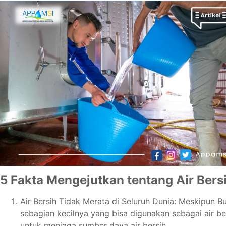
5 Fakta Mengejutkan tentang Air Bers
Air Bersih Tidak Merata di Seluruh Dunia: Meskipun Bum
sebagian kecilnya yang bisa digunakan sebagai air be
untuk menjaga sumber daya air bersih.