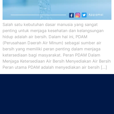
Salah satu kebutuhan dasar manusia yang sangat
penting untuk menjaga kesehatan dan kelangsungan
hidup adalah air bersih. Dalam hal ini, PDAM
(Perusahaan Daerah Air Minum) sebagai sumber air
bersih yang memiliki peran penting dalam menjaga
ketersediaan bagi masyarakat. Peran PDAM Dalam
Menjaga Ketersediaan Air Bersih Menyediakan Air Bersih
Peran utama PDAM adalah menyediakan air bersih […]