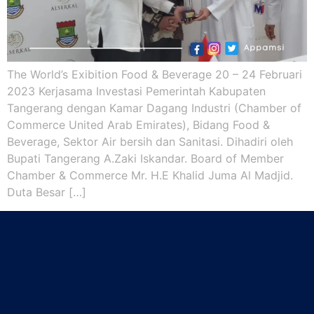
The World’s Exibition Food & Beverage 20 – 24 Februari
2023 Kerjasama Investasi Pemerintah Kabupaten
Tangerang dengan Kamar Dagang Industri (Chamber of
Commerce United Arab Emirates), Bidang Food &
Beverage, Sektor Air bersih dan Sanitasi. Dihadiri oleh
Bupati Tangerang A.Zaki Iskandar. Board of Member
Chamber & Commerce Mr. H.E Khalid Juma Al Madjid.
Duta Besar […]