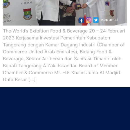
The World’s Exibition Food & Beverage 20 – 24 Februari
2023 Kerjasama Investasi Pemerintah Kabupaten
Tangerang dengan Kamar Dagang Industri (Chamber of
Commerce United Arab Emirates), Bidang Food &
Beverage, Sektor Air bersih dan Sanitasi. Dihadiri oleh
Bupati Tangerang A.Zaki Iskandar. Board of Member
Chamber & Commerce Mr. H.E Khalid Juma Al Madjid.
Duta Besar […]