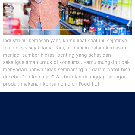
Industri air kemasan yang kamu lihat saat ini, sejatinya
telah eksis sejak lama. Kini, air minum dalam kemasan
menjadi sumber hidrasi penting yang sehat dan
sekaligus aman untuk di konsumsi. Kamu mungkin tidak
menyadari bahwa tidak sembarang air dalam botol bisa
di sebut “air kemasan”. Air botolan di anggap sebagai
produk makanan konsumen oleh Food […]